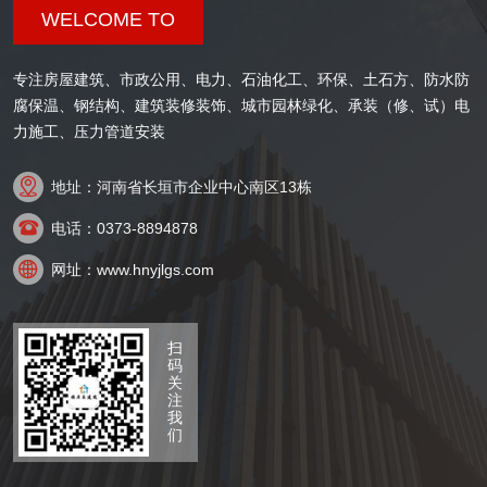
WELCOME TO
专注房屋建筑、市政公用、电力、石油化工、环保、土石方、防水防
腐保温、钢结构、建筑装修装饰、城市园林绿化、承装（修、试）电
力施工、压力管道安装

地址：河南省长垣市企业中心南区13栋

电话：0373-8894878

网址：www.hnyjlgs.com
扫
码
关
注
我
们