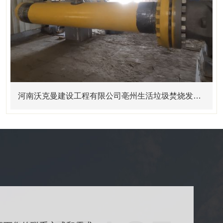
河南沃克曼建设工程有限公司亳州生活垃圾焚烧发电及污泥处理厂项目形象提升改造工程