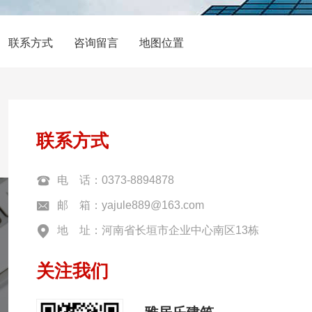
联系方式
咨询留言
地图位置
联系方式

电 话：0373-8894878

邮 箱：yajule889@163.com

地 址：河南省长垣市企业中心南区13栋
关注我们