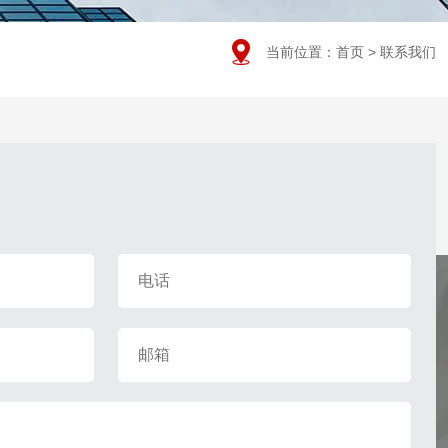

当前位置：
首页
> 联系我们