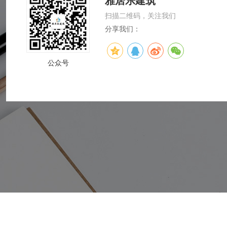
雅居乐建筑
扫描二维码，关注我们
分享我们：
公众号