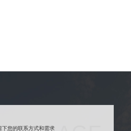
留下您的联系方式和需求