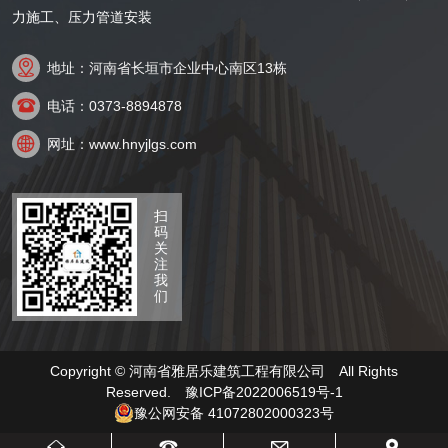
力施工、压力管道安装

地址：河南省长垣市企业中心南区13栋

电话：0373-8894878

网址：www.hnyjlgs.com
扫
码
关
注
我
们
Copyright © 河南省雅居乐建筑工程有限公司 All Rights
Reserved.
豫ICP备2022006519号-1
豫公网安备 41072802000323号



