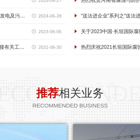
2025-04-27

在建工程—河南沃克曼建设工程有限公司亳州生活垃圾焚烧发电及污泥处理厂项目形象提升改造工程项目纪实
“送法进企业”系列之“送法
2024-06-28

关于2023中国·长垣国际
2023-06-05

住房和城乡建设部办公厅关于做好建筑业 “证照分离”改革衔接有关工作的通知
热烈庆祝2021长垣国际
2021-06-30

ECOMMEND
推荐
相关业务
RECOMMENDED BUSINESS