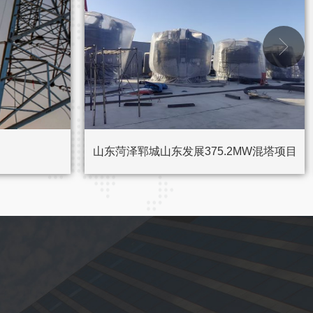

山东菏泽郓城山东发展375.2MW混塔项目