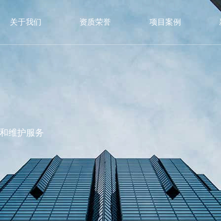
关于我们
资质荣誉
项目案例
和维护服务