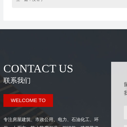
CONTACT US
联系我们
WELCOME TO
专注房屋建筑、市政公用、电力、石油化工、环