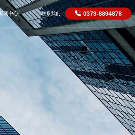

0373-8894878
新闻中心
联系我们