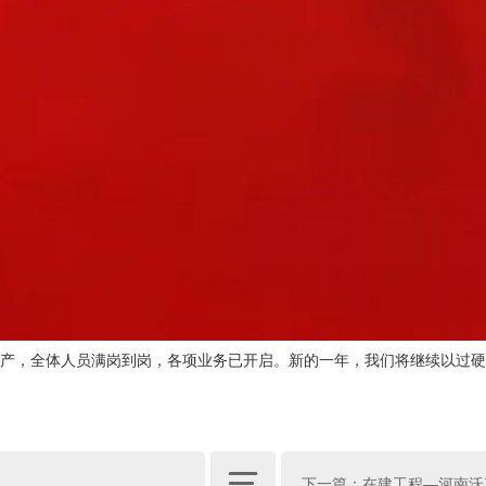
产，全体人员满岗到岗，各项业务已开启。新的一年，我们将继续以过硬

下一篇：