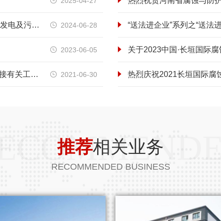
2025-04-27

在建工程—河南沃克曼建设工程有限公司亳州生活垃圾焚烧发电及污泥处理厂项目形象提升改造工程项目纪实
“送法进企业”系列之“送法
2024-06-28

关于2023中国·长垣国际
2023-06-05

住房和城乡建设部办公厅关于做好建筑业 “证照分离”改革衔接有关工作的通知
热烈庆祝2021长垣国际
2021-06-30

ECOMMEND
推荐
相关业务
RECOMMENDED BUSINESS