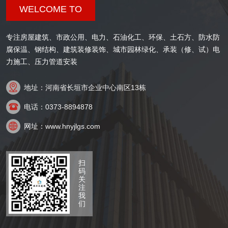
WELCOME TO
专注房屋建筑、市政公用、电力、石油化工、环保、土石方、防水防
腐保温、钢结构、建筑装修装饰、城市园林绿化、承装（修、试）电
力施工、压力管道安装

地址：河南省长垣市企业中心南区13栋

电话：0373-8894878

网址：www.hnyjlgs.com
扫
码
关
注
我
们