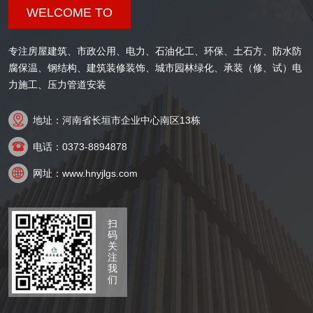
WELCOME TO
专注房屋建筑、市政公用、电力、石油化工、环保、土石方、防水防
腐保温、钢结构、建筑装修装饰、城市园林绿化、承装（修、试）电
力施工、压力管道安装

地址：河南省长垣市企业中心南区13栋

电话：0373-8894878

网址：www.hnyjlgs.com
扫
码
关
注
我
们