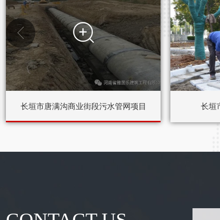


长垣市唐满沟商业街段污水管网项目
长垣
CONTACT US