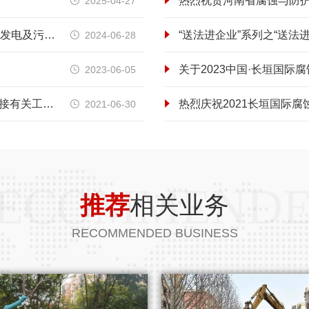
2025-04-27

在建工程—河南沃克曼建设工程有限公司亳州生活垃圾焚烧发电及污泥处理厂项目形象提升改造工程项目纪实
“送法进企业”系列之“送法
2024-06-28

关于2023中国·长垣国际
2023-06-05

住房和城乡建设部办公厅关于做好建筑业 “证照分离”改革衔接有关工作的通知
热烈庆祝2021长垣国际
2021-06-30

ECOMMEND
推荐
相关业务
RECOMMENDED BUSINESS