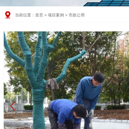

当前位置：
首页
>
项目案例
>
市政公用
